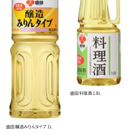
盛田 料理酒 1.8L
盛田 醸造みりんタイプ 1L