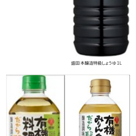
盛田 本醸造特級しょうゆ 1L