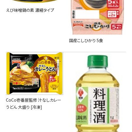
えび味噌鍋の素 濃縮タイプ
国産こしひかり 5食
CoCo壱番屋監修 汁なしカレー
うどん 大盛り [冷凍]