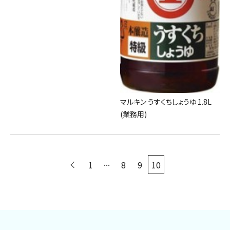
マルキン うすくちしょうゆ 1.8L
(業務用)
...
1
8
9
10