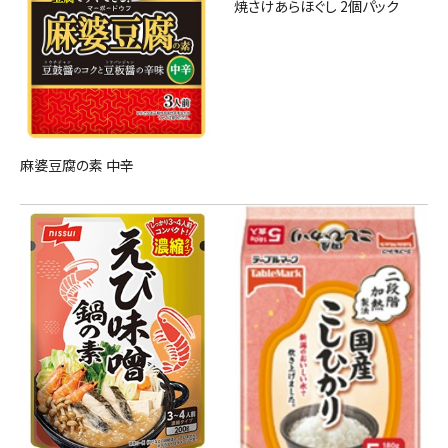
焼さけあらほぐし 2個パック
麻婆豆腐の素 中辛