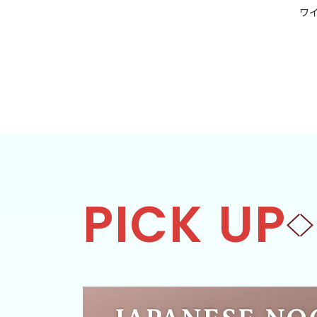
ク
ワ
PICK UP