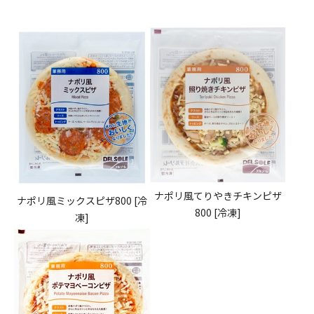
ナポリ風てりやきチキンピザ
ナポリ風ミックスピザ800 [冷
800 [冷凍]
凍]